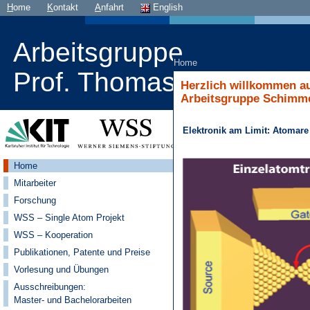
H
ome
K
ontakt
A
nfahrt
English
Arbeitsgruppe
Home
Prof. Thomas Schimmel
Herzlich willkommen au
Arbeitsgruppe Schimmel
Elektronik am Limit: Atomare
Home
Mitarbeiter
Forschung
WSS – Single Atom Projekt
WSS – Kooperation
Publikationen, Patente und Preise
Vorlesung und Übungen
Ausschreibungen:
Master- und Bachelorarbeiten